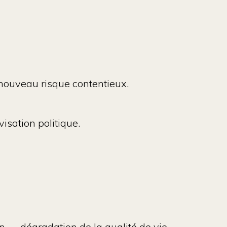
 nouveau risque contentieux.
visation politique.
n → dégradation de la qualité de vie.