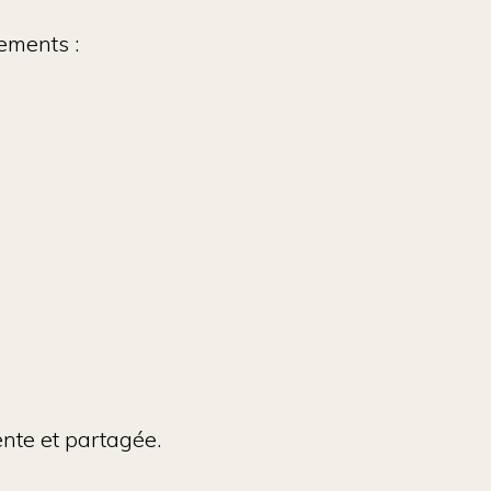
sements
:
gente et partagée
.