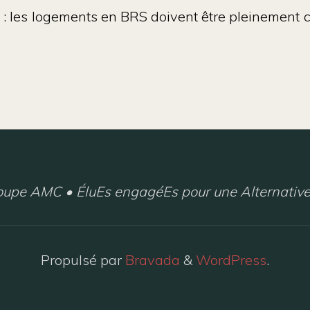
e : les logements en BRS doivent être
pleinement 
upe AMC • ÉluEs engagéEs pour une Alternative
Propulsé par
Bravada
&
WordPress
.