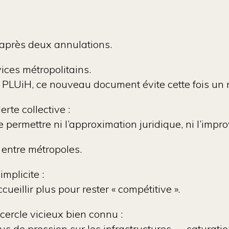
après deux annulations.
vices métropolitains.
u PLUiH, ce nouveau document évite cette fois un
rte collective :
 permettre ni l’approximation juridique, ni l’impro
 entre métropoles.
mplicite :
cueillir plus pour rester « compétitive ».
n cercle vicieux bien connu :
s de pression sur les infrastructures → saturatio