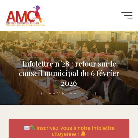
Actualité
Infolettre
Vulgarisation
Infolettre n°28 : retour sur le
conseil municipal du 6 février
2026
10 FÉVRIER 2026
Inscrivez-vous à notre infolettre
citoyenne !