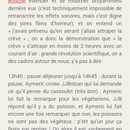
Bouche
éternuer et se moucher bruyamment
derrière eux (c’est techniquement impossible de
retranscrire les effets sonores, mais c’est digne
des pires films d’horreur), et on entend un
« j’avais prévenu qu’en aérant j’allais attraper la
crève » ; on a donc la démonstration que « la
crève » s’attrape en moins de 2 heures avec un
courant d’air : grande révolution scientifique, on a
des cadors autour de nous, y’a pas à dire.
13h40 : pause déjeuner jusqu’à 14h45 : durant la
pause, Aymeric croise JJBolzan qui lui demande
ce qu’il pense du cassoulet (très bon) ; Aymeric
lui fait la remarque pour les végétariens, JJB
répond qu’il y a du poisson, et Aymeric lui fait
encore une fois remarquer que non, les poissons
ne sont pas des végétaux ; p’têt qu’un jour ça
finira par rentrer ! Ou alors il est vachement en