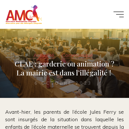
Aller
au
contenu
Actualité
Communiqué
CLAE : garderie ou animation ?
La mairie est dans l’illégalité !
6 OCTOBRE 2023
Avant-hier, les parents de l’école Jules Ferry se
sont insurgés de la situation dans laquelle les
enfants de l’école maternelle se trouvent depuis la