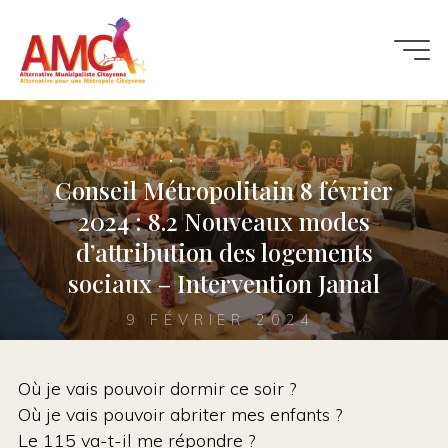
Aller
au
contenu
Actualité
Interventions Conseil
Conseil Métropolitain 8 février
2024 : 8.2 Nouveaux modes
d’attribution des logements
sociaux – Intervention Jamal
9 FÉVRIER 2024
Où je vais pouvoir dormir ce soir ?
Où je vais pouvoir abriter mes enfants ?
Le 115 va-t-il me répondre ?