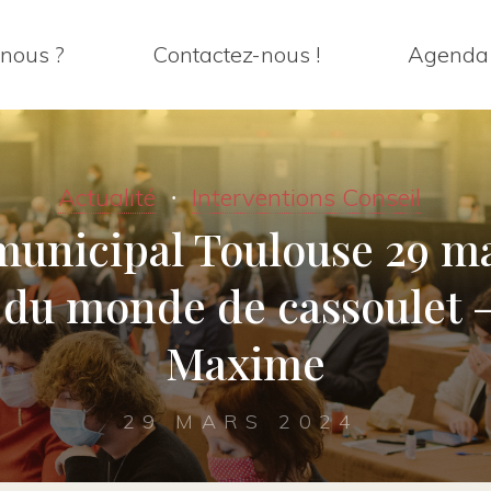
nous ?
Contactez-nous !
Agenda
Actualité
Interventions Conseil
municipal Toulouse 29 ma
du monde de cassoulet –
Maxime
29 MARS 2024