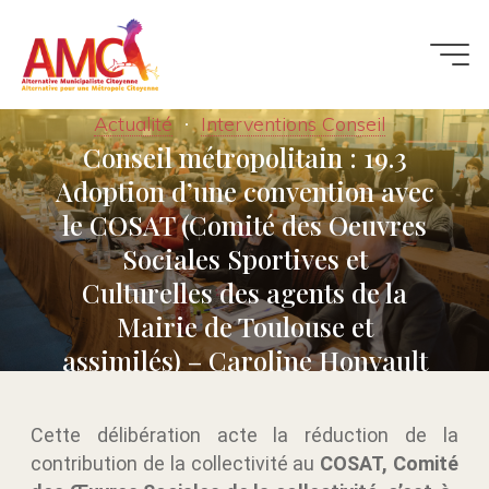
Actualité
Interventions Conseil
Conseil métropolitain : 19.3
Adoption d’une convention avec
le COSAT (Comité des Oeuvres
Sociales Sportives et
Culturelles des agents de la
Mairie de Toulouse et
assimilés) – Caroline Honvault
12 DÉCEMBRE 2024
Cette délibération acte la réduction de la
contribution de la collectivité au
COSAT, Comité