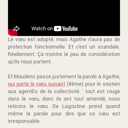
Le vœu est adopté, mais Agathe n’aura pas de
protection fonctionnelle. Et c’est un scandale.
Réellement. Ça montre le peu de considération
qu’ils nous portent.
Et Moudenc passe justement la parole à Agathe,
qui porte le vœu suivant
(8ème) pour le soutien
aux agentEs de la collectivité : tout est rouge
dans le vœu, donc ils ont tout amendé, nous
retirons le vœu. De Lagoutine prend quand
même la parole pour dire que ce vœu est
irresponsable.