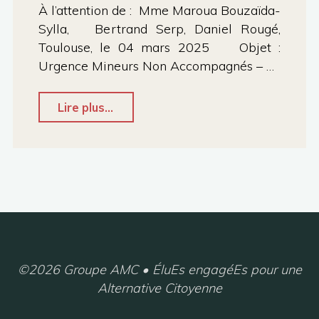
À l’attention de : Mme Maroua Bouzaïda-
Sylla, Bertrand Serp, Daniel Rougé,
Toulouse, le 04 mars 2025 Objet :
Urgence Mineurs Non Accompagnés – …
"Courrier
Lire plus...
d’interpellation
:
Urgence
Mineurs
Non
Accompagnés
(MNA)
©2026 Groupe AMC • ÉluEs engagéEs pour une
Alternative Citoyenne
–
Demande