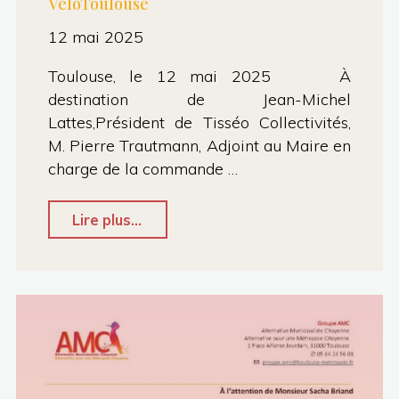
VéloToulouse
12 mai 2025
Toulouse, le 12 mai 2025 À
destination de Jean-Michel
Lattes,Président de Tisséo Collectivités,
M. Pierre Trautmann, Adjoint au Maire en
charge de la commande …
"Courrier
Lire plus...
.
évolution
du
service
VéloToulouse"