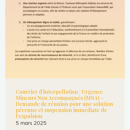
finance
2025
sur
le
budget
municipal "
Courrier d’interpellation : Urgence
Mineurs Non Accompagnés (MNA) –
Demande de réunion pour une solution
pérenne et suspension immédiate de
l’expulsion
5 mars 2025