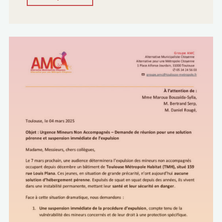
d’interpellation
–
Sacha
Briand
:
Demande
de
présentation
des
impacts
de
la
loi
de