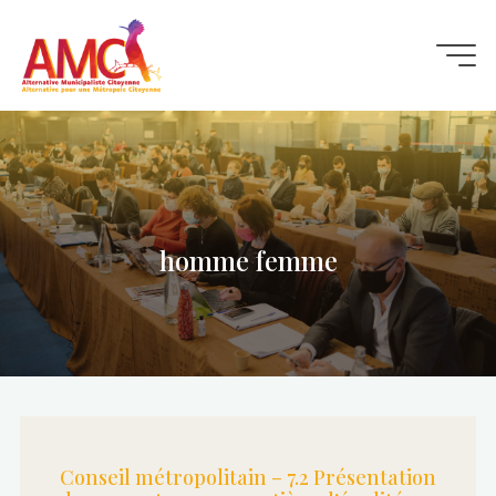
Aller
au
contenu
homme femme
Conseil métropolitain – 7.2 Présentation