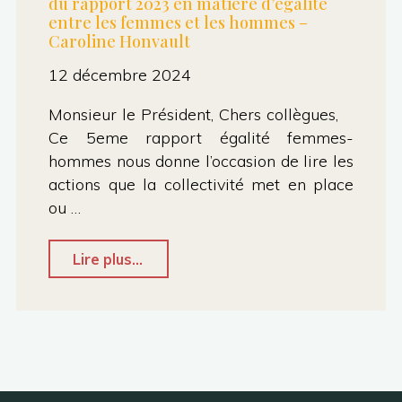
du rapport 2023 en matière d’égalité
entre les femmes et les hommes –
Caroline Honvault
12 décembre 2024
Monsieur le Président, Chers collègues,
Ce 5eme rapport égalité femmes-
hommes nous donne l’occasion de lire les
actions que la collectivité met en place
ou …
"Conseil
Lire plus...
métropolitain
–
7.2
Présentation
du