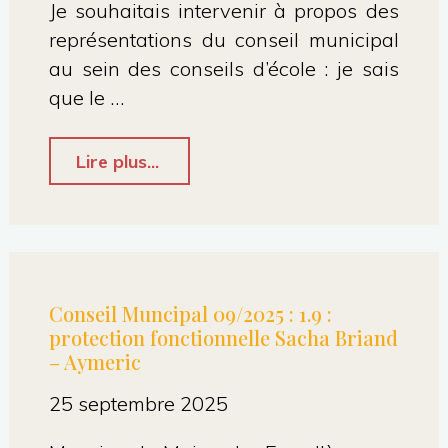
Je souhaitais intervenir à propos des
–
représentations du conseil municipal
Aymeric"
au sein des conseils d’école : je sais
que le …
"Conseil
Lire plus...
Municipal
09/2025
:
26.1
Conseil Muncipal 09/2025 : 1.9 :
protection fonctionnelle Sacha Briand
–
– Aymeric
représentants
25 septembre 2025
de
la