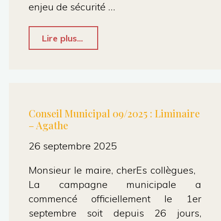
enjeu de sécurité …
"Conseil
Lire plus...
municipal
26/09/2025
:
9.2
Conseil Municipal 09/2025 : Liminaire
– Agathe
Piscine
Chapou
26 septembre 2025
–
Monsieur le maire, cherEs collègues,
Maxime
La campagne municipale a
Le
commencé officiellement le 1er
septembre soit depuis 26 jours,
Texier"