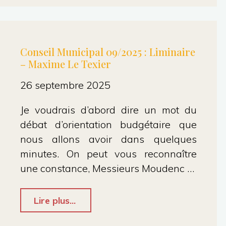
26/09/2025
:
10.3
Conseil Municipal 09/2025 : Liminaire
– Maxime Le Texier
prix
Lucien
26 septembre 2025
Vanel
Je voudrais d’abord dire un mot du
–
débat d’orientation budgétaire que
Maxime
nous allons avoir dans quelques
minutes. On peut vous reconnaître
Le
une constance, Messieurs Moudenc …
Texier"
"Conseil
Lire plus...
Municipal