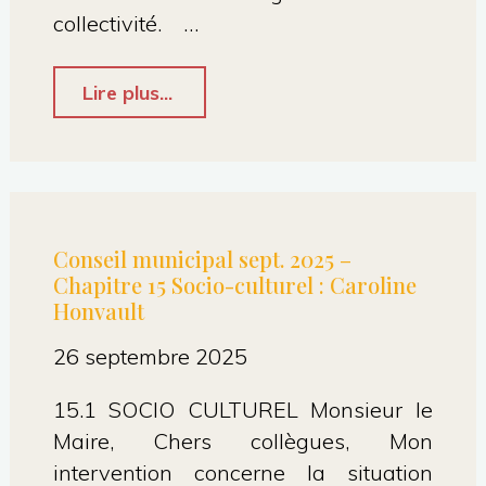
Chapelle
collectivité. …
–
"Conseil
Lire plus...
Agathe
municipal
Roby"
Septembre
2025
–
Conseil municipal sept. 2025 –
Chapitre 15 Socio-culturel : Caroline
27.4
Honvault
Rapport
26 septembre 2025
Social
Unique
15.1 SOCIO CULTUREL Monsieur le
Maire, Chers collègues, Mon
:
intervention concerne la situation
Caroline