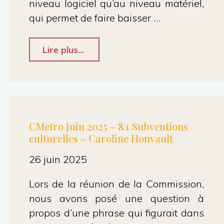
niveau logiciel qu’au niveau matériel,
qui permet de faire baisser …
"Conseil
Lire plus...
Municipal
09/2025
:
14.5
CMetro Juin 2025 – 8.1 Subventions
culturelles – Caroline Honvault
:
commande
26 juin 2025
groupée
Lors de la réunion de la Commission,
de
nous avons posé une question à
logiciels
propos d’une phrase qui figurait dans