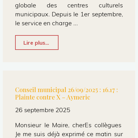
globale des centres culturels
Honvault."
municipaux. Depuis le 1er septembre,
le service en charge …
"Conseil
Lire plus...
municipal
sept.
2025
–
Conseil municipal 26/09/2025 : 16.17 :
Plainte contre X – Aymeric
Chapitre
15
26 septembre 2025
Socio-
Monsieur le Maire, cherEs collègues
culturel
Je me suis déjà exprimé ce matin sur