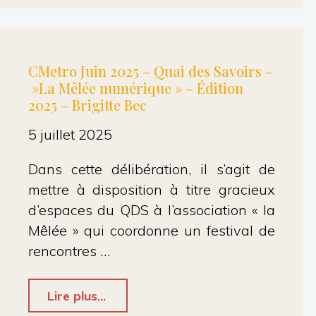
09/2025
:
22.1
CMetro Juin 2025 – Quai des Savoirs –
»La Mêlée numérique » – Édition
:
2025 – Brigitte Bec
égalité
5 juillet 2025
femmes-
hommes
Dans cette délibération, il s’agit de
mettre à disposition à titre gracieux
–
d’espaces du QDS à l’association « la
Aymeric"
Mêlée » qui coordonne un festival de
rencontres …
"CMetro
Lire plus...