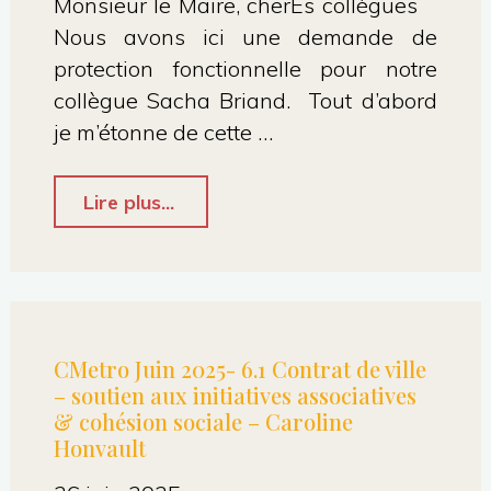
Monsieur le Maire, cherEs collègues
Nous avons ici une demande de
Mairie
protection fonctionnelle pour notre
lors
collègue Sacha Briand. Tout d’abord
des
je m’étonne de cette …
conseils
d’écoles
"Conseil
Lire plus...
–
Muncipal
Aymeric"
09/2025
:
1.9
CMetro Juin 2025- 6.1 Contrat de ville
– soutien aux initiatives associatives
:
& cohésion sociale – Caroline
protection
Honvault
fonctionnelle