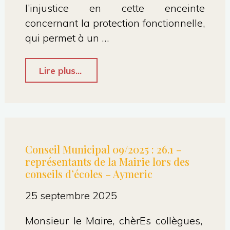
:
l’injustice en cette enceinte
concernant la protection fonctionnelle,
Caroline
qui permet à un …
Honvault"
"Conseil
Lire plus...
municipal
26/09/2025
:
16.17
Conseil Municipal 09/2025 : 26.1 –
représentants de la Mairie lors des
:
conseils d’écoles – Aymeric
Plainte
25 septembre 2025
contre
X
Monsieur le Maire, chèrEs collègues,