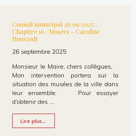
–
4.12
Conseil municipal 26/09/2025 :
Chapitre 16 : Musées – Caroline
:
Honvault
Jonction
26 septembre 2025
Est
–
Monsieur le Maire, chers collègues,
Mon intervention portera sur la
Agathe"
situation des musées de la ville dans
leur ensemble. Pour essayer
d’obtenir des …
"Conseil
Lire plus...
municipal