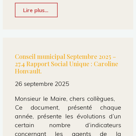
"Conseil
Lire plus...
municipal
–
2.4
Suspension
Conseil municipal Septembre 2025 –
27.4 Rapport Social Unique : Caroline
de
Honvault.
la
26 septembre 2025
promesse
de
Monsieur le Maire, chers collègues,
Ce document, présenté chaque
vente
année, présente les évolutions d’un
de
certain nombre d’indicateurs
La
concernant les agents de la