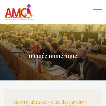
Aller
au
contenu
mëmée numérique
CMetro Juin 2025 – Quai des Savoirs –