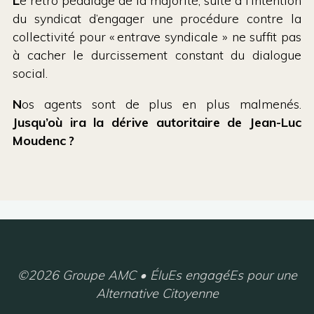
L
e rétro pédalage de la majorité, suite à l’intention
du syndicat d’engager une procédure contre la
collectivité pour « entrave syndicale » ne suffit pas
à cacher le durcissement constant du dialogue
social.
N
os agents sont de plus en plus malmenés.
Jusqu’où ira la dérive autoritaire de Jean-Luc
Moudenc ?
©2026 Groupe AMC • ÉluEs engagéEs pour une
Alternative Citoyenne