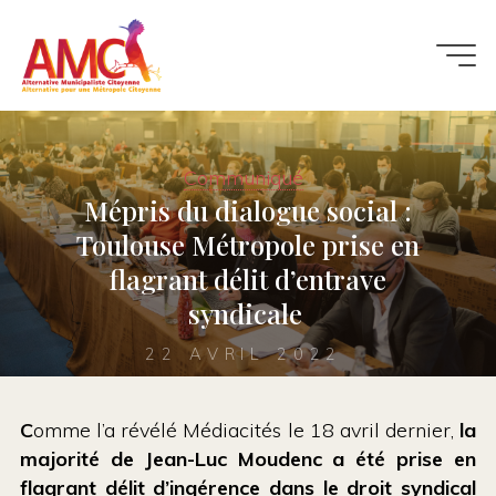
Aller
au
contenu
Communiqué
Mépris du dialogue social :
Toulouse Métropole prise en
flagrant délit d’entrave
syndicale
22 AVRIL 2022
C
omme l’a révélé Médiacités le 18 avril dernier,
la
majorité de Jean-Luc Moudenc a été prise en
flagrant délit d’ingérence dans le droit syndical