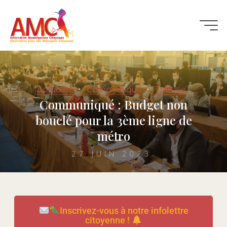
Actualité
Communiqué
Tribune
Communiqué : Budget non
bouclé pour la 3ème ligne de
métro
27 JUIN 2023
Inscrivez-vous à notre infolettre
citoyenne !