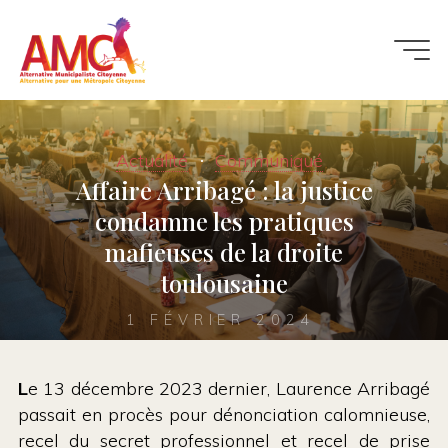
Aller
au
contenu
Actualité
Communiqué
Affaire Arribagé : la justice
condamne les pratiques
mafieuses de la droite
toulousaine
1 FÉVRIER 2024
L
e 13 décembre 2023 dernier, Laurence Arribagé
passait en procès pour dénonciation calomnieuse,
recel du secret professionnel et recel de prise