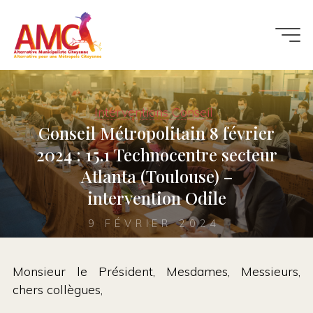
Aller
au
contenu
Interventions Conseil
Conseil Métropolitain 8 février
2024 : 15.1 Technocentre secteur
Atlanta (Toulouse) –
intervention Odile
9 FÉVRIER 2024
Monsieur le Président, Mesdames, Messieurs,
chers collègues,