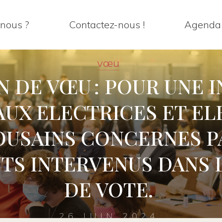
nous ?
Contactez-nous !
Agenda
vœu
N DE VŒU : POUR UNE 
AUX ELECTRICES ET E
USAINS CONCERNES P
S INTERVENUS DANS 
DE VOTE.
26 JUIN 2024