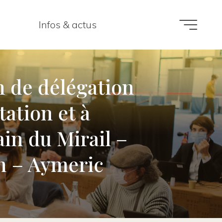
Infos & actus
n de délégation
tation et à
ain du Mirail –
n – Aymeric