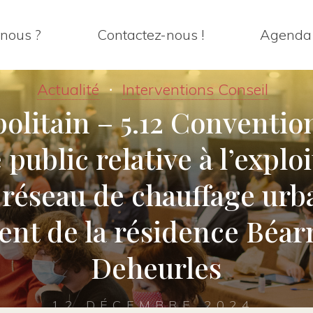
nous ?
Contactez-nous !
Agenda
Actualité
Interventions Conseil
olitain – 5.12 Conventio
 public relative à l’exploi
 réseau de chauffage urb
nt de la résidence Béar
Deheurles
12 DÉCEMBRE 2024