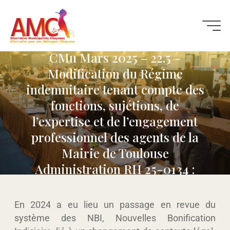
Interventions Conseil
CMu Mars 2025 – 22.5 –
Modification du Régime
indemnitaire tenant compte des
fonctions, sujétions, de
l’expertise et de l’engagement
professionnel des agents de la
Mairie de Toulouse
Administration RH 25-0134 :
Maxime LE TEXIER
27 MARS 2025
En 2024 a eu lieu un passage en revue du
système des NBI, Nouvelles Bonification