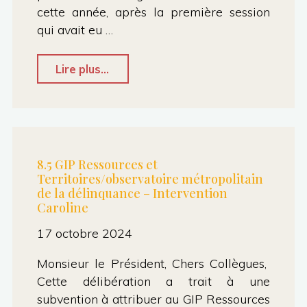
cette année, après la première session
convention
qui avait eu …
de
partenariat
"10.1
Lire plus...
tripartite
Mécénat
avec
pour
Tisséo
le
Voyageurs
Spectacle
8.5 GIP Ressources et
et
Territoires/observatoire métropolitain
Le
de la délinquance – Intervention
Tisséo
gardien
Caroline
Collectivités
du
17 octobre 2024
–
Temple
Intervention
Monsieur le Président, Chers Collègues,
–
Cette délibération a trait à une
Caroline "
Intervention
subvention à attribuer au GIP Ressources