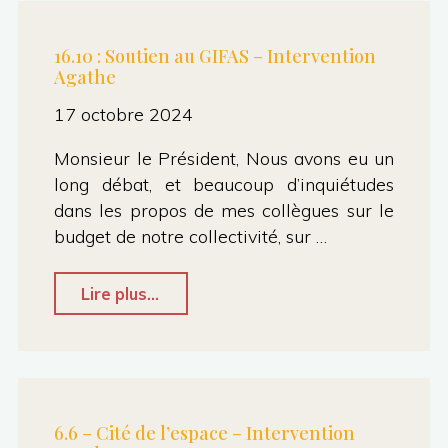
Liban
–
16.10 : Soutien au GIFAS – Intervention
Agathe
Solidarité
de
17 octobre 2024
Toulouse
Monsieur le Président, Nous avons eu un
Métropole
long débat, et beaucoup d’inquiétudes
face
dans les propos de mes collègues sur le
budget de notre collectivité, sur …
au
conflit
"16.10
Lire plus...
–
:
Intervention
Soutien
Agathe"
au
GIFAS
6.6 – Cité de l’espace – Intervention