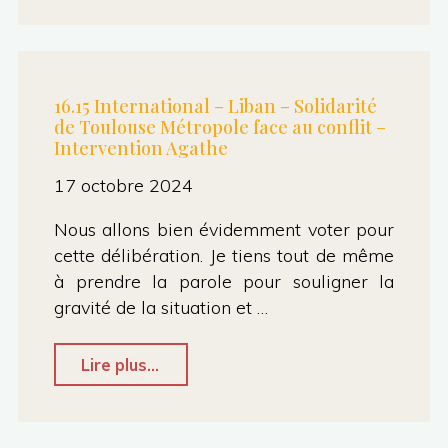
#28
:
Retour
16.15 International – Liban – Solidarité
de Toulouse Métropole face au conflit –
sur
Intervention Agathe
le
17 octobre 2024
conseil
du
Nous allons bien évidemment voter pour
17
cette délibération. Je tiens tout de même
à prendre la parole pour souligner la
octobre
gravité de la situation et …
2024"
"16.15
Lire plus...
International
–