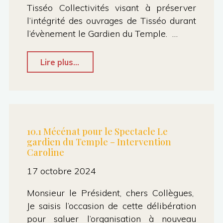
Tisséo Collectivités visant à préserver
l’intégrité des ouvrages de Tisséo durant
l’évènement le Gardien du Temple. …
"10.3
Lire plus...
Le
Gardien
du
Temple
10.1 Mécénat pour le Spectacle Le
gardien du Temple – Intervention
Opus
Caroline
II
17 octobre 2024
:
approbation
Monsieur le Président, chers Collègues,
de
Je saisis l’occasion de cette délibération
pour saluer l’organisation à nouveau
la