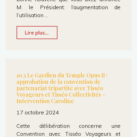
M. le Président: l’augmentation de
Agathe"
l’utilisation …
"5.1
Lire plus...
–
Débat
d’orientation
Budgétaire
10.3 Le Gardien du Temple Opus II :
approbation de la convention de
–
partenariat tripartite avec Tisséo
Intervention
Voyageurs et Tisséo Collectivités –
Intervention Caroline
Maxime"
17 octobre 2024
Cette délibération concerne une
Convention avec Tisséo Voyageurs et