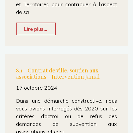
Caroline"
et Territoires pour contribuer à l’aspect
de sa …
"8.5
Lire plus...
GIP
Ressources
et
Territoires/observatoire
8.1 – Contrat de ville, soutien aux
associations – Intervention Jamal
métropolitain
de
17 octobre 2024
la
Dans une démarche constructive, nous
délinquance
vous avions interrogés dès 2020 sur les
–
critères d’octroi ou de refus des
demandes de subvention aux
Intervention
associations, et ceci …