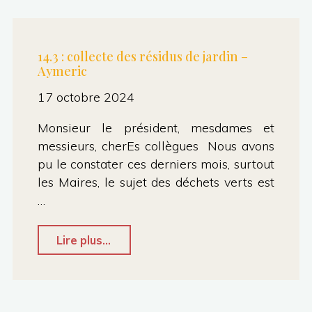
Marc"
14.3 : collecte des résidus de jardin –
Aymeric
17 octobre 2024
Monsieur le président, mesdames et
messieurs, cherEs collègues Nous avons
pu le constater ces derniers mois, surtout
les Maires, le sujet des déchets verts est
…
"14.3 :
Lire plus...
collecte
des
résidus