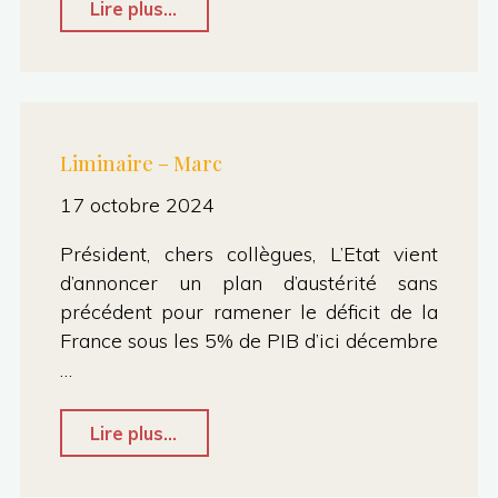
"7.1
Lire plus...
:
rapport
eau
et
Liminaire – Marc
assainissement
17 octobre 2024
–
Président, chers collègues, L’Etat vient
Intervention
d’annoncer un plan d’austérité sans
Jamal"
précédent pour ramener le déficit de la
France sous les 5% de PIB d’ici décembre
…
"Liminaire
Lire plus...
–