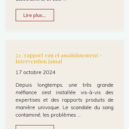
Caroline"
"8.1
Lire plus...
–
Contrat
de
ville,
7.1 : rapport eau et assainissement –
Intervention Jamal
soutien
aux
17 octobre 2024
associations
Depuis longtemps, une très grande
–
méfiance s’est installée vis-à-vis des
Intervention
expertises et des rapports produits de
manière univoque. Le scandale du sang
Jamal"
contaminé, les problèmes …