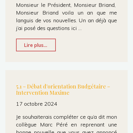
Monsieur le Président, Monsieur Briand,
Monsieur Briand voila un an que me
languis de vos nouvelles. Un an déjà que
j’ai posé des questions ici …
"5.18
Lire plus...
:
actualisation
des
tarifs
5.1 – Débat d’orientation Budgétaire –
Intervention Maxime
des
pompes
17 octobre 2024
funèbres
Je souhaiterais compléter ce qu’a dit mon
–
collègue Marc Péré en reprenant une
Intervention
bonne nouvelle que vous avez annoncé