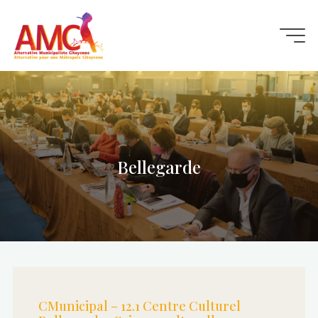
Aller
au
contenu
Bellegarde
CMunicipal – 12.1 Centre Culturel