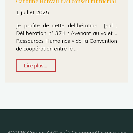
Caroline Honvault au conseil municipal
1 juillet 2025
Je profite de cette délibération [ndl :
Délibération n° 37.1 : Avenant au volet «
Ressources Humaines » de la Convention
de coopération entre le …
"Fermeture
Lire plus...
du
PAIO
–
Intervention
de
Caroline
Honvault
©2026 Groupe AMC • ÉluEs engagéEs pour une