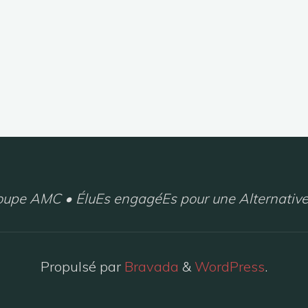
upe AMC • ÉluEs engagéEs pour une Alternative
Propulsé par
Bravada
&
WordPress
.