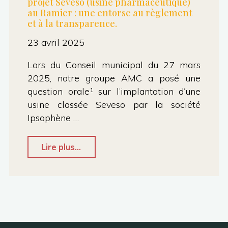
projet Seveso (usine pharmaceutique)
au Ramier : une entorse au règlement
et à la transparence.
23 avril 2025
Lors du Conseil municipal du 27 mars
2025, notre groupe AMC a posé une
question orale¹ sur l’implantation d’une
usine classée Seveso par la société
Ipsophène …
"CP
Lire plus...
:
Refus
de
réponse
du