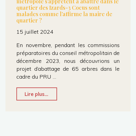
métropole s’apprêtent à abattre dans le
quartier des Izards-3 Cocus sont
malades comme l’affirme la maire de
quartier ?
15 juillet 2024
En novembre, pendant les commissions
préparatoires du conseil métropolitain de
décembre 2023, nous découvrions un
projet d’abattage de 65 arbres dans le
cadre du PRU …
"CP
Lire plus...
:
Est-
il
vrai