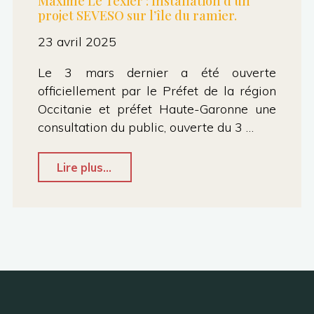
Maxime Le Texier : Installation d’un
projet SEVESO sur l’île du ramier.
Maire
23 avril 2025
sur
un
Le 3 mars dernier a été ouverte
projet
officiellement par le Préfet de la région
Occitanie et préfet Haute-Garonne une
Seveso
consultation du public, ouverte du 3 …
(usine
pharmaceutique)
"CMu
Lire plus...
au
27
Ramier
Mars
:
2025
une
–
entorse
Question
au
Orale
règlement