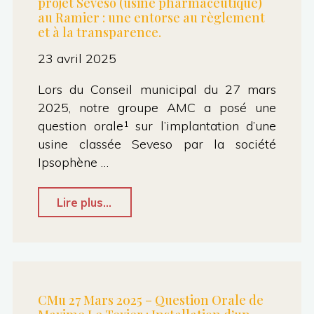
projet Seveso (usine pharmaceutique)
au Ramier : une entorse au règlement
et à la transparence.
23 avril 2025
Lors du Conseil municipal du 27 mars
2025, notre groupe AMC a posé une
question orale¹ sur l’implantation d’une
usine classée Seveso par la société
Ipsophène …
"CP
Lire plus...
:
Refus
de
réponse
CMu 27 Mars 2025 – Question Orale de
du