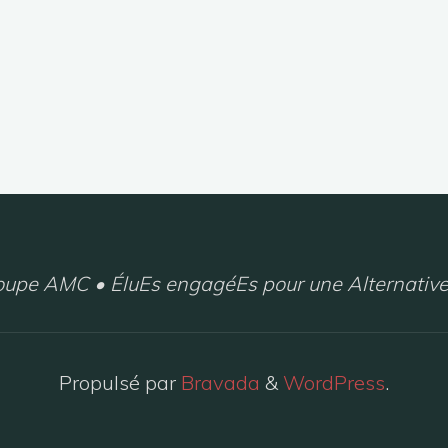
upe AMC • ÉluEs engagéEs pour une Alternative
Propulsé par
Bravada
&
WordPress
.