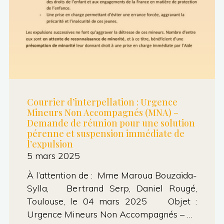
l’espace
de
Toulouse
et
de
la
Piste
Courrier d’interpellation : Urgence
Mineurs Non Accompagnés (MNA) –
des
Demande de réunion pour une solution
Géants
pérenne et suspension immédiate de
l’expulsion
Aéro
5 mars 2025
de
À l’attention de : Mme Maroua Bouzaïda-
Toulouse
Sylla, Bertrand Serp, Daniel Rougé,
du
Toulouse, le 04 mars 2025 Objet :
1er
Urgence Mineurs Non Accompagnés – …