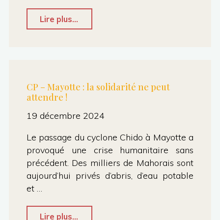
septembre
2017
"Courrier
Lire plus...
:
d’interpellation
augmentation
:
des
Urgence
tarifs
Mineurs
CP – Mayotte : la solidarité ne peut
–
attendre !
Non
Agathe
Accompagnés
19 décembre 2024
Roby"
(MNA)
Le passage du cyclone Chido à Mayotte a
–
provoqué une crise humanitaire sans
Demande
précédent. Des milliers de Mahorais sont
aujourd’hui privés d’abris, d’eau potable
de
et …
réunion
pour
"CP
Lire plus...