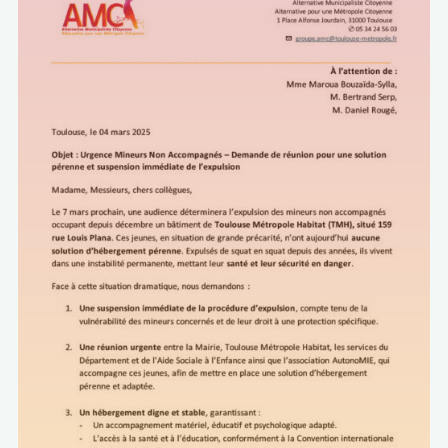
de
délégation
de
service
public
pour
l’exploitation
et
le
développement
de
la
Cité
de