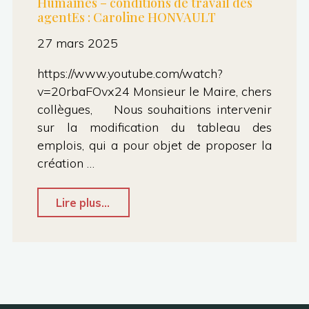
Humaines – conditions de travail des
agentEs : Caroline HONVAULT
27 mars 2025
https://www.youtube.com/watch?
v=20rbaFOvx24 Monsieur le Maire, chers
collègues, Nous souhaitions intervenir
sur la modification du tableau des
emplois, qui a pour objet de proposer la
création …
"CMu
Lire plus...
Mars
2025
–
Chapitre