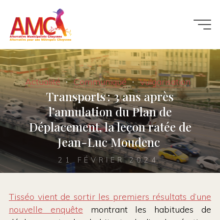
Aller
au
contenu
Actualité
Communiqué
Vulgarisation
Transports : 3 ans après
l’annulation du Plan de
Déplacement, la leçon ratée de
Jean-Luc Moudenc
21 FÉVRIER 2024
Tisséo vient de sortir les premiers résultats d’une
nouvelle enquête
montrant les habitudes de