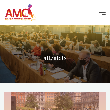
Aller
au
contenu
attentats