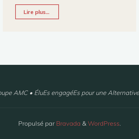
"Communiqué
Lire plus...
de
Presse
sur
le
financement
de
la
upe AMC • ÉluEs engagéEs pour une Alternative
LGV
–
05/12/2021"
Propulsé par
Bravada
&
WordPress
.