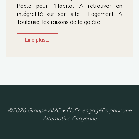
Pacte pour l’Habitat A retrouver en
précarité
intégralité sur son site : Logement: A
aux
Toulouse, les raisons de la galère …
associations."
"Conseil
Lire plus...
de
Toulouse
Métropole
du
14
octobre
2021
©2026 Groupe AMC • ÉluEs engagéEs pour une
Alternative Citoyenne
–
Interventions
sur