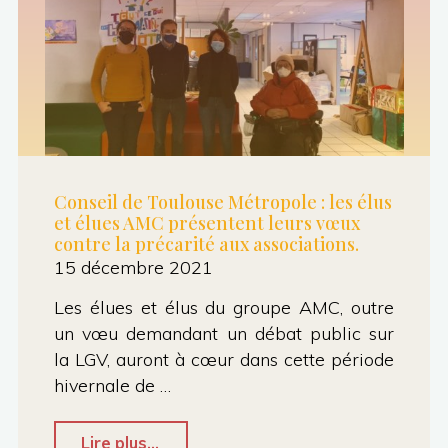
solidaire
et
citoyenne
et
Alternative
Municipaliste
Conseil de Toulouse Métropole : les élus
Citoyenne
et élues AMC présentent leurs vœux
contre la précarité aux associations.
pour
15 décembre 2021
la
Les élues et élus du groupe AMC, outre
réhabilitation
un vœu demandant un débat public sur
de
la LGV, auront à cœur dans cette période
l’habitat
hivernale de …
dégradé
de
"Conseil
Lire plus...