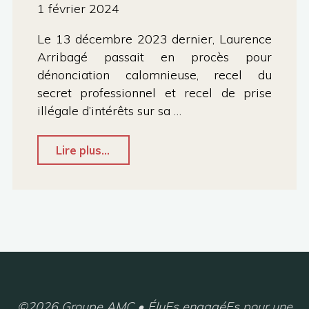
1 février 2024
de
la
Le 13 décembre 2023 dernier, Laurence
Ville
Arribagé passait en procès pour
dénonciation calomnieuse, recel du
Toulouse
secret professionnel et recel de prise
Métropole
illégale d’intérêts sur sa …
–
Année
"Affaire
Lire plus...
2023
Arribagé
–
:
Jamal
la
El
justice
Arch"
condamne
les
pratiques
©2026 Groupe AMC • ÉluEs engagéEs pour une