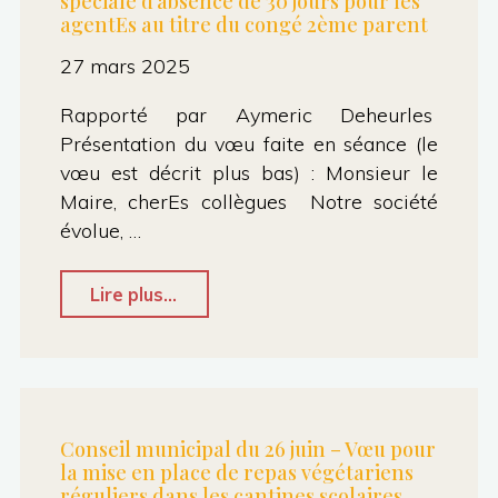
spéciale d’absence de 30 jours pour les
réglementation
agentEs au titre du congé 2ème parent
sur
27 mars 2025
les
Rapporté par Aymeric Deheurles
emplacements
Présentation du vœu faite en séance (le
destinés
vœu est décrit plus bas) : Monsieur le
à
Maire, cherEs collègues Notre société
l’affichage
évolue, …
d’opinion"
"
Lire plus...
(retiré)
Vœu
pour
l’égalité
Conseil municipal du 26 juin – Vœu pour
la mise en place de repas végétariens
parentale
réguliers dans les cantines scolaires