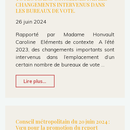
du
CHANGEMENTS INTERVENUS DANS
pour
LES BUREAUX DE VOTE.
congé
la
2ème
26 juin 2024
mise
parent "
en
Rapporté par Madame Honvault
Caroline Eléments de contexte A l’été
place
2023, des changements importants sont
de
intervenus dans l’emplacement d’un
repas
certain nombre de bureaux de vote …
végétariens
réguliers
"PROPOSITION
Lire plus...
dans
DE
les
VŒU :
cantines
POUR
scolaires "
UNE
Conseil métropolitain du 20 juin 2024 :
Vœu pour la promotion du report
INFORMATION