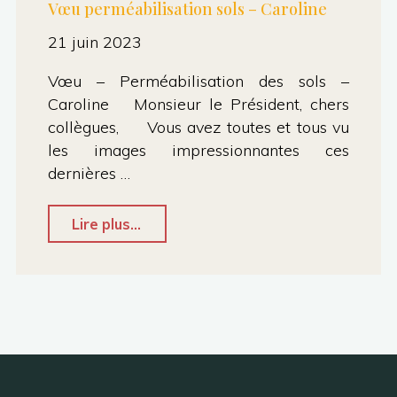
Vœu perméabilisation sols – Caroline
2024
DE
:
21 juin 2023
VOTE. "
Vœu
Vœu – Perméabilisation des sols –
pour
Caroline Monsieur le Président, chers
la
collègues, Vous avez toutes et tous vu
les images impressionnantes ces
promotion
dernières …
du
report
"Conseil
Lire plus...
modal
métropolitain
de
du
la
22
voiture
juin
individuelle
2023
vers
–