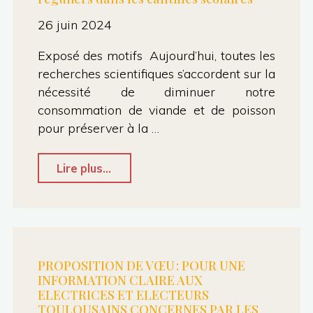
et
26 juin 2024
l’instauration
d’une
Exposé des motifs Aujourd’hui, toutes les
autorisation
recherches scientifiques s’accordent sur la
nécessité de diminuer notre
spéciale
consommation de viande et de poisson
d’absence
pour préserver à la …
de
30
"Conseil
Lire plus...
jours
municipal
pour
du
les
26
agentEs
juin
PROPOSITION DE VŒU : POUR UNE
au
INFORMATION CLAIRE AUX
–
ELECTRICES ET ELECTEURS
titre
Vœu
TOULOUSAINS CONCERNES PAR LES