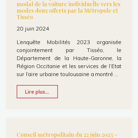
modal de la voiture individuelle vers les
CLAIRE
modes doux offerts par la Métropole et
Tisséo
AUX
ELECTRICES
20 juin 2024
ET
L’enquête Mobilités 2023 organisée
ELECTEURS
conjointement par Tisséo, le
TOULOUSAINS
Département de la Haute-Garonne, la
Région Occitanie et les services de l’Etat
CONCERNES
sur l’aire urbaine toulousaine a montré …
PAR
LES
"Conseil
Lire plus...
CHANGEMENTS
métropolitain
INTERVENUS
du
DANS
20
LES
juin
Conseil métropolitain du 22 juin 2023 –
BUREAUX