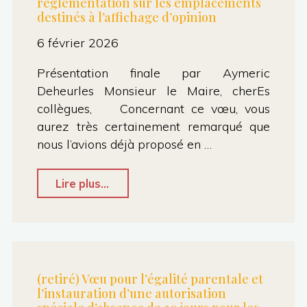
réglementation sur les emplacements
destinés à l’affichage d’opinion
6 février 2026
Présentation finale par Aymeric
Deheurles Monsieur le Maire, cherEs
collègues, Concernant ce vœu, vous
aurez très certainement remarqué que
nous l’avions déjà proposé en …
"Vœu
Lire plus...
pour
le
respect
de
(retiré) Vœu pour l’égalité parentale et
l’instauration d’une autorisation
la