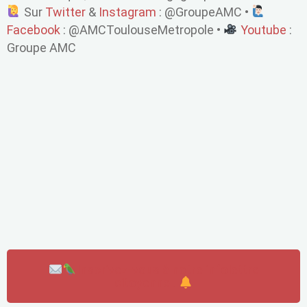
Sur
Twitter
&
Instagram
: @GroupeAMC •
Facebook
: @AMCToulouseMetropole •
Youtube
:
Groupe AMC
Inscrivez-vous à notre infolettre
citoyenne !