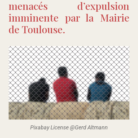
menacés d’expulsion
imminente par la Mairie
de Toulouse.
Pixabay License @Gerd Altmann