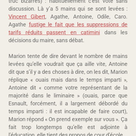
truc bizarres) : habituellement c’est voté sans
discussion. Là y’a 5 mains qui se sont levées :
Vincent Gibert
, Agathe, Antoine, Odile, Caro.
Agathe
fustige le fait que les suppressions de
tarifs réduits passent en catimini
dans les
décisions du maire, sans débat.
Marion tente de dire devant le nombre de mains
levées qu’elle voudrait que ça aille vite, Antoine
dit que s’il y a des choses à dire, on les dit, Marion
réplique « ouais mais dans le temps imparti »,
Antoine dit « comme votre représentant de la
majorité dans le liminaire » (ouais, parce que
Esnault, forcément, il a largement débordé du
temps imparti : il est incapable de faire court),
Marion répond « On prend exemple sur vous ». Ça
fait trop longtemps qu’elle est adjointe à
l’éducation, elle tient des propos de cour d’école.