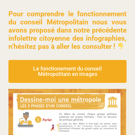
Pour comprendre le fonctionnement
du conseil Métropolitain nous vous
avons proposé dans notre précédente
infolettre citoyenne des infographies,
n’hésitez pas à aller les consulter !
Le fonctionement du conseil
Métropolitain en images