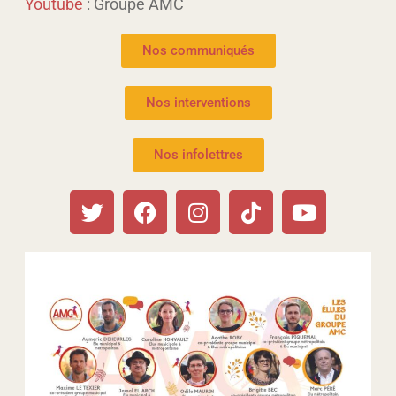
Youtube
: Groupe AMC
Nos communiqués
Nos interventions
Nos infolettres