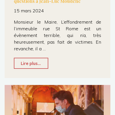
questions à Jean-Luc Moudenc
15 mars 2024
Monsieur le Maire, L’effondrement de
l’immeuble rue St Rome est un
évènement terrible, qui n’a, très
heureusement, pas fait de victimes. En
revanche, il a …
"Effondrement
Lire plus...
rue
St
Rome
:
nos
questions