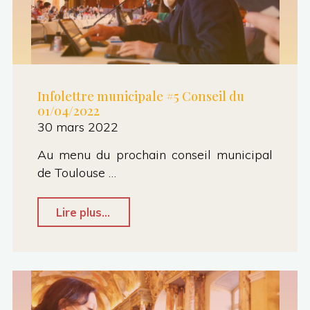
à
Jean-
Luc
Moudenc"
Infolettre municipale #5 Conseil du
01/04/2022
30 mars 2022
Au menu du prochain conseil municipal
de Toulouse …
"Infolettre
Lire plus...
municipale
#5
Conseil
du