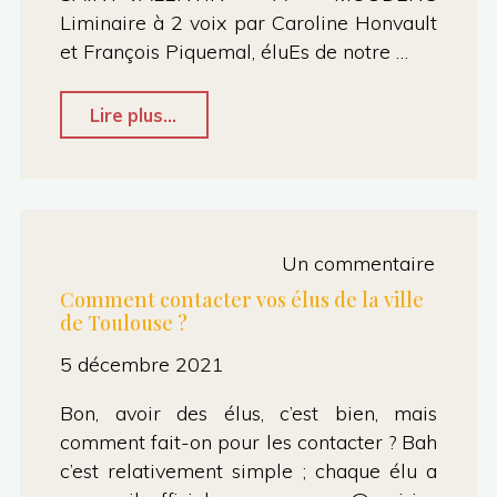
Liminaire à 2 voix par Caroline Honvault
et François Piquemal, éluEs de notre …
"
Lire plus...
Conseil
municipal
Toulouse
Un commentaire
#Février2022
Comment contacter vos élus de la ville
de Toulouse ?
:
5 décembre 2021
Climat,
3è
Bon, avoir des élus, c’est bien, mais
ligne,
comment fait-on pour les contacter ? Bah
c’est relativement simple ; chaque élu a
et