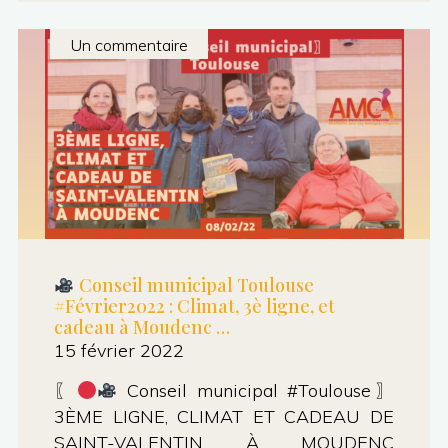
Conf
de
Un commentaire
presse
:
Conseils
municipal
et
métropolitain
mars-
Conseil municipal Toulouse
avril
#Février2022 : Climat, 3è ligne, et
cadeau à Moudenc …
2022"
15 février 2022
〖
Conseil municipal #Toulouse〗
3ÈME LIGNE, CLIMAT ET CADEAU DE
SAINT-VALENTIN À MOUDENC