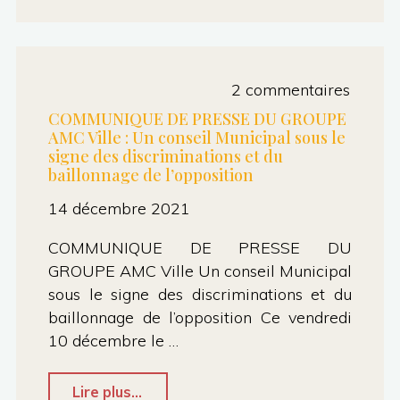
Toulouse
Métropole
:
2 commentaires
les
COMMUNIQUE DE PRESSE DU GROUPE
AMC Ville : Un conseil Municipal sous le
élus
signe des discriminations et du
et
baillonnage de l’opposition
élues
14 décembre 2021
AMC
COMMUNIQUE DE PRESSE DU
présentent
GROUPE AMC Ville Un conseil Municipal
leurs
sous le signe des discriminations et du
vœux
baillonnage de l’opposition Ce vendredi
10 décembre le …
contre
la
"COMMUNIQUE
Lire plus...
précarité