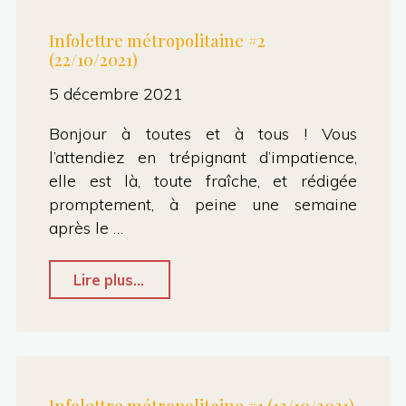
le
Infolettre métropolitaine #2
(22/10/2021)
financement
de
5 décembre 2021
la
Bonjour à toutes et à tous ! Vous
LGV
l’attendiez en trépignant d’impatience,
–
elle est là, toute fraîche, et rédigée
promptement, à peine une semaine
05/12/2021"
après le …
"Infolettre
Lire plus...
métropolitaine
#2
(22/10/2021)"
Infolettre métropolitaine #1 (13/10/2021)