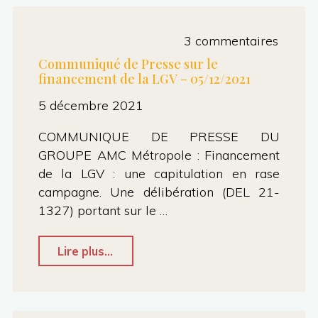
(07/12/2021)"
discriminations
et
3 commentaires
du
Communiqué de Presse sur le
financement de la LGV – 05/12/2021
baillonnage
5 décembre 2021
de
l’opposition"
COMMUNIQUE DE PRESSE DU
GROUPE AMC Métropole : Financement
de la LGV : une capitulation en rase
campagne. Une délibération (DEL 21-
1327) portant sur le …
"Communiqué
Lire plus...
de
Presse
sur