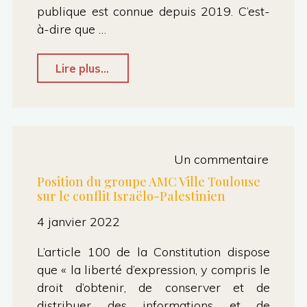
publique est connue depuis 2019. C’est-
changer
à-dire que …
sa
politique
"Grève
Lire plus...
de
des
RH"
éboueurs
:
la
Un commentaire
brutalité
Position du groupe AMC Ville Toulouse
sur le conflit Israëlo-Palestinien
et
4 janvier 2022
l’irresponsabilité
de
L’article 100 de la Constitution dispose
Jean-
que « la liberté d’expression, y compris le
droit d’obtenir, de conserver et de
Luc
distribuer des informations et de