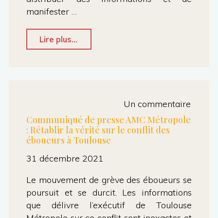
Moudenc"
manifester …
"Position
Lire plus...
du
groupe
AMC
Ville
Un commentaire
Toulouse
Communiqué de presse AMC Métropole
: Rétablir la vérité sur le conflit des
sur
éboueurs à Toulouse
le
31 décembre 2021
conflit
Israëlo-
Le mouvement de grève des éboueurs se
poursuit et se durcit. Les informations
Palestinien"
que délivre l’exécutif de Toulouse
Métropole sur ce conflit sont inexactes et