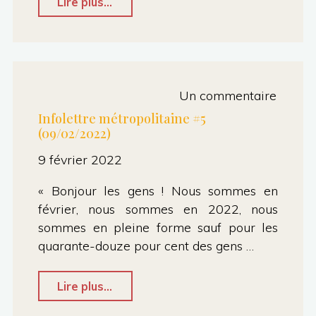
"
Lire plus...
Conseil
municipal
Toulouse
Un commentaire
#Février2022
Infolettre métropolitaine #5
(09/02/2022)
:
9 février 2022
Climat,
3è
« Bonjour les gens ! Nous sommes en
ligne,
février, nous sommes en 2022, nous
sommes en pleine forme sauf pour les
et
quarante-douze pour cent des gens …
cadeau
à
"Infolettre
Lire plus...
Moudenc
métropolitaine