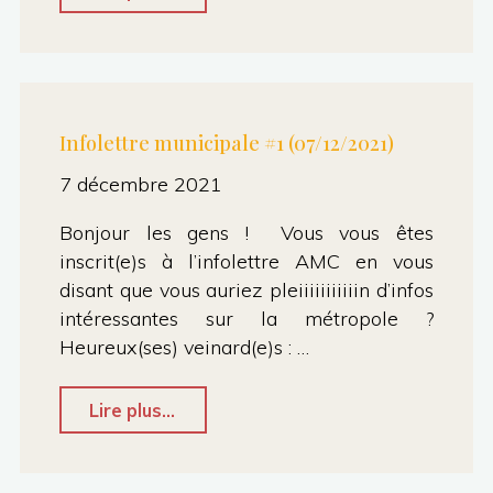
DE
aux
PRESSE
associations."
DU
GROUPE
Infolettre municipale #1 (07/12/2021)
AMC
7 décembre 2021
Ville
Bonjour les gens ! Vous vous êtes
:
inscrit(e)s à l’infolettre AMC en vous
Un
disant que vous auriez pleiiiiiiiiiiin d’infos
conseil
intéressantes sur la métropole ?
Municipal
Heureux(ses) veinard(e)s : …
sous
"Infolettre
Lire plus...
le
municipale
signe
#1
des