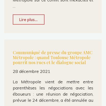
…
"Communiqué
Lire plus...
de
presse
AMC
Métropole
Communiqué de presse du groupe AMC
Métropole : quand Toulouse Métropole
:
pourrit nos rues et le dialogue social
Rétablir
28 décembre 2021
la
vérité
La Métropole vient de mettre entre
sur
parenthèses les négociations avec les
éboueurs : une réunion de négociation,
le
prévue le 24 décembre, a été annulée au
conflit