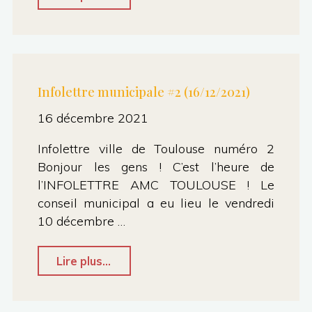
métropolitaine
rues
#4
et
(23/12/2021)"
le
dialogue
Infolettre municipale #2 (16/12/2021)
social"
16 décembre 2021
Infolettre ville de Toulouse numéro 2
Bonjour les gens ! C’est l’heure de
l’INFOLETTRE AMC TOULOUSE ! Le
conseil municipal a eu lieu le vendredi
10 décembre …
"Infolettre
Lire plus...
municipale
#2