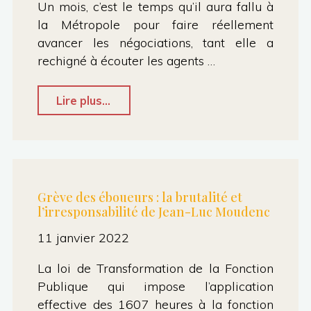
les
Un mois, c’est le temps qu’il aura fallu à
mensonges« bon
la Métropole pour faire réellement
avancer les négociations, tant elle a
père
rechigné à écouter les agents …
de
famille »"
"Grève
Lire plus...
des
éboueurs :
la
Métropole
Grève des éboueurs : la brutalité et
l’irresponsabilité de Jean-Luc Moudenc
doit
tirer
11 janvier 2022
des
La loi de Transformation de la Fonction
leçons
Publique qui impose l’application
et
effective des 1607 heures à la fonction