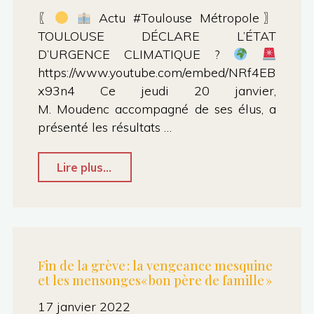
〖
Actu #Toulouse Métropole〗
TOULOUSE DÉCLARE L’ÉTAT
D’URGENCE CLIMATIQUE ?
https://www.youtube.com/embed/NRf4EB
x93n4 Ce jeudi 20 janvier,
M. Moudenc accompagné de ses élus, a
présenté les résultats …
"
Lire plus...
Mauvais
résultats
du
Fin de la grève : la vengeance mesquine
et les mensonges« bon père de famille »
Plan
Climat
17 janvier 2022