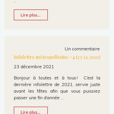
…
des
éboueurs
"Communiqué
Lire plus...
à
de
Toulouse"
presse
du
groupe
Un commentaire
AMC
Infolettre métropolitaine #4 (23/12/2021)
Métropole
23 décembre 2021
:
Bonjour à toutes et à tous ! C’est la
quand
dernière infolettre de 2021, servie juste
Toulouse
avant les fêtes afin que vous puissiez
Métropole
passer une fin d’année …
pourrit
"Infolettre
Lire plus...
nos