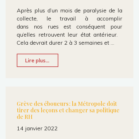
:
Après plus d’un mois de paralysie de la
pas
collecte, le travail à accomplir
de
dans nos rues est conséquent pour
qu’elles retrouvent leur état antérieur.
changement
Cela devrait durer 2 à 3 semaines et …
de
cap"
"Fin
Lire plus...
de
la
grève :
la
Grève des éboueurs : la Métropole doit
tirer des leçons et changer sa politique
vengeance
de RH
mesquine
14 janvier 2022
et