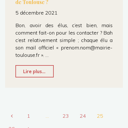
de Toulouse ?
5 décembre 2021
Bon, avoir des élus, c’est bien, mais
comment fait-on pour les contacter ? Bah
c’est relativement simple ; chaque élu a
son mail officiel « prenom.nom@mairie-
toulouse.fr ». …
"Comment
Lire plus...
contacter
vos
élus
de
1
…
23
24
25
la
Pagination
ville